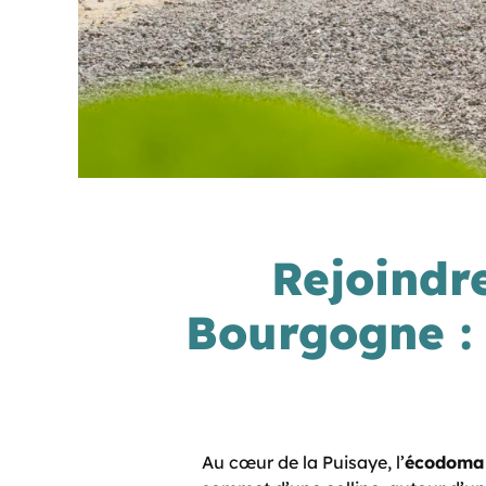
Rejoindr
Bourgogne : 
Au cœur de la Puisaye, l
’
écodomai