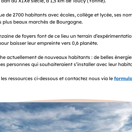
 bâti du XIXè siècle, à 1,5 km de Toucy (Yonne).
de 2700 habitants avec écoles, collège et lycée, ses no
s plus beaux marchés de Bourgogne.
zaine de foyers font de ce lieu un terrain d’expérimentati
pour baisser leur
empreinte
vers 0,6 planète.
che actuellement de nouveaux habitants : de belles énergie
es personnes qui souhaiteraient s’installer avec leur habita
z les ressources ci-dessous et contactez nous via le
formula