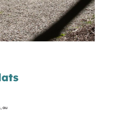
lats
s, au