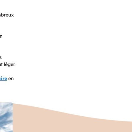
mbreux
on
s
t léger.
ire
en