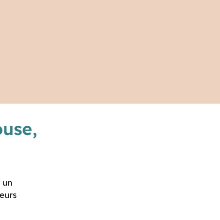
ouse,
, un
ieurs