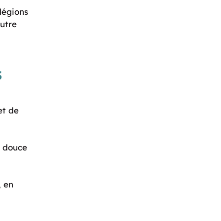
ilégions
utre
s
et de
é douce
, en