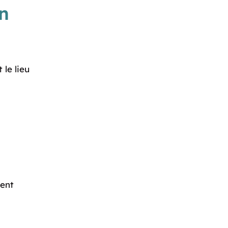
n
 le lieu
ment